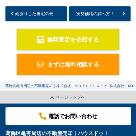
雨漏りした自宅の売却方法とは？忘れてはならない告知義務や注意点も解説...
実勢価格の調べ方！公的データとの違いや注意点についても解説...
無料査定を依頼する
まずは無料相談する
葛飾区亀有周辺の不動産売却｜株式会社 ＭＯＴＯＺＵＫＥ
株式会社 ＭＯ
ページトップへ
電話でお問い合わせ
葛飾区亀有周辺の不動産売却｜ハウスドゥ！