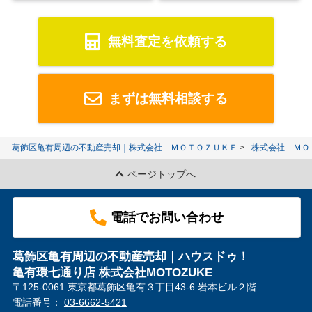
無料査定を依頼する
まずは無料相談する
葛飾区亀有周辺の不動産売却｜株式会社 ＭＯＴＯＺＵＫＥ
株式会社 ＭＯ
ページトップへ
電話でお問い合わせ
葛飾区亀有周辺の不動産売却｜ハウスドゥ！
亀有環七通り店 株式会社MOTOZUKE
〒125-0061 東京都葛飾区亀有３丁目43-6 岩本ビル２階
電話番号：
03-6662-5421