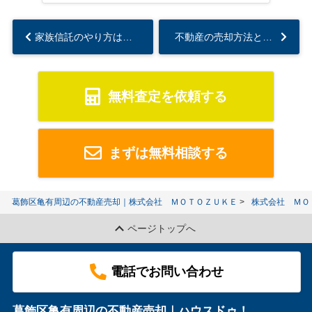
家族信託のやり方は？必要な手続きの流れや書類についても解説...
不動産の売却方法とは？買取再販の仕組みや仲介との違いについても解説...
無料査定を依頼する
まずは無料相談する
葛飾区亀有周辺の不動産売却｜株式会社 ＭＯＴＯＺＵＫＥ
株式会社 ＭＯ
ページトップへ
電話でお問い合わせ
葛飾区亀有周辺の不動産売却｜ハウスドゥ！