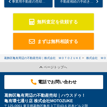
事業用不動産の売却の進め方は？税金や費用についても解説...
不動産相続の手続きや期限は大丈夫？名義変更や申告の流れも解説...
無料査定を依頼する
まずは無料相談する
葛飾区亀有周辺の不動産売却｜株式会社 ＭＯＴＯＺＵＫＥ
株式会社 ＭＯ
ページトップへ
電話でお問い合わせ
葛飾区亀有周辺の不動産売却｜ハウスドゥ！
亀有環七通り店 株式会社MOTOZUKE
〒125-0061 東京都葛飾区亀有３丁目43-6 岩本ビル２階