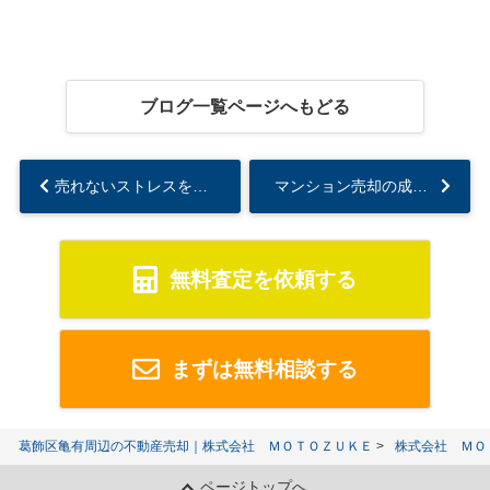
ブログ一覧ページへもどる
売れないストレスを抱えずに家を売却するには？やりがちなNG行動も解説...
マンション売却の成功の秘訣とは？コツや内覧対策も解説...
無料査定を依頼する
まずは無料相談する
葛飾区亀有周辺の不動産売却｜株式会社 ＭＯＴＯＺＵＫＥ
株式会社 ＭＯ
ページトップへ